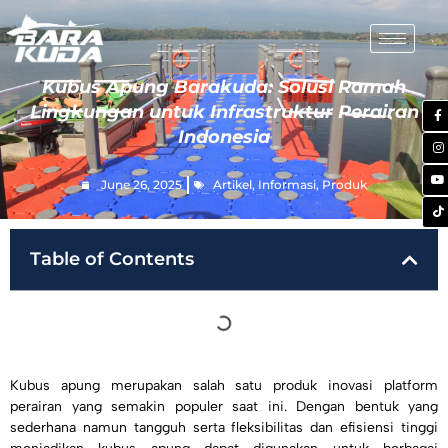
Kubus Apung Barakuda: Solusi Ramah
Lingkungan untuk Infrastruktur Perairan
Indonesia
June 26, 2025
Artikel
,
Informasi
,
Produk
Table of Contents
Kubus apung merupakan salah satu produk inovasi platform
perairan yang semakin populer saat ini. Dengan bentuk yang
sederhana namun tangguh serta fleksibilitas dan efisiensi tinggi