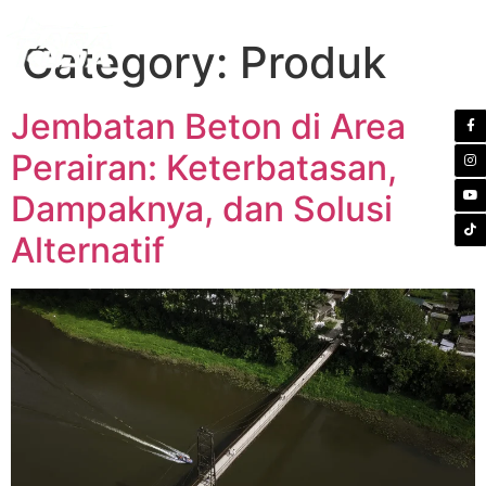
Category:
Produk
Jembatan Beton di Area
Perairan: Keterbatasan,
Dampaknya, dan Solusi
Alternatif