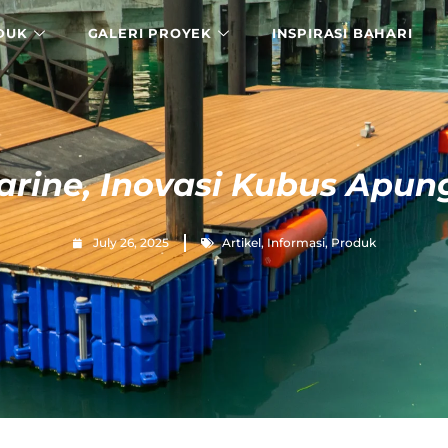
DUK
GALERI PROYEK
INSPIRASI BAHARI
rine, Inovasi Kubus Apung
July 26, 2025
Artikel
,
Informasi
,
Produk