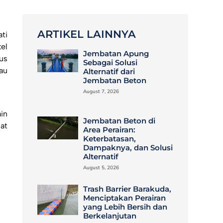
ARTIKEL LAINNYA
ti
el
Jembatan Apung
us
Sebagai Solusi
au
Alternatif dari
Jembatan Beton
August 7, 2026
in
Jembatan Beton di
at
Area Perairan:
Keterbatasan,
Dampaknya, dan Solusi
Alternatif
August 5, 2026
Trash Barrier Barakuda,
Menciptakan Perairan
yang Lebih Bersih dan
Berkelanjutan