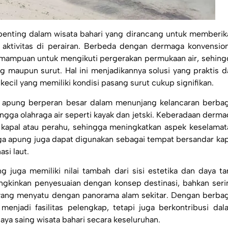
penting dalam wisata bahari yang dirancang untuk memberik
aktivitas di perairan. Berbeda dengan dermaga konvension
emampuan untuk mengikuti pergerakan permukaan air, sehing
ng maupun surut. Hal ini menjadikannya solusi yang praktis d
 kecil yang memiliki kondisi pasang surut cukup signifikan.
ga apung berperan besar dalam menunjang kelancaran berbag
 hingga olahraga air seperti kayak dan jetski. Keberadaan derm
 kapal atau perahu, sehingga meningkatkan aspek keselamat
ga apung juga dapat digunakan sebagai tempat bersandar kap
asi laut.
 juga memiliki nilai tambah dari sisi estetika dan daya tar
ngkinkan penyesuaian dengan konsep destinasi, bahkan seri
i yang menyatu dengan panorama alam sekitar. Dengan berbag
enjadi fasilitas pelengkap, tetapi juga berkontribusi dal
daya saing wisata bahari secara keseluruhan.