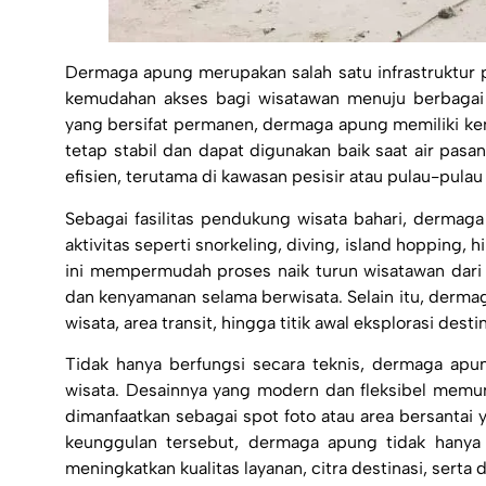
Dermaga apung merupakan salah satu infrastruktur 
kemudahan akses bagi wisatawan menuju berbagai 
yang bersifat permanen, dermaga apung memiliki k
tetap stabil dan dapat digunakan baik saat air pasa
efisien, terutama di kawasan pesisir atau pulau-pulau
Sebagai fasilitas pendukung wisata bahari, derma
aktivitas seperti snorkeling, diving, island hopping,
ini mempermudah proses naik turun wisatawan dari
dan kenyamanan selama berwisata. Selain itu, derma
wisata, area transit, hingga titik awal eksplorasi destin
Tidak hanya berfungsi secara teknis, dermaga apung
wisata. Desainnya yang modern dan fleksibel memu
dimanfaatkan sebagai spot foto atau area bersanta
keunggulan tersebut, dermaga apung tidak hanya m
meningkatkan kualitas layanan, citra destinasi, serta 