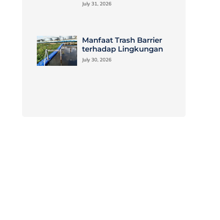
July 31, 2026
Manfaat Trash Barrier
terhadap Lingkungan
July 30, 2026