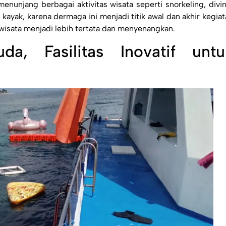
unjang berbagai aktivitas wisata seperti snorkeling, divin
n kayak, karena dermaga ini menjadi titik awal dan akhir kegia
wisata menjadi lebih tertata dan menyenangkan.
a, Fasilitas Inovatif untu