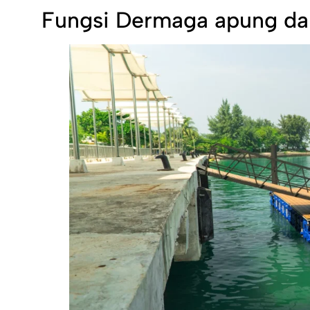
Fungsi Dermaga apung da