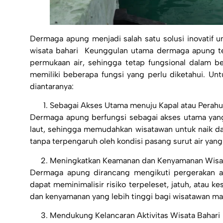
Dermaga apung menjadi salah satu solusi inovatif 
wisata bahari Keunggulan utama dermaga apung t
permukaan air, sehingga tetap fungsional dalam 
memiliki beberapa fungsi yang perlu diketahui. Un
diantaranya:
Sebagai Akses Utama menuju Kapal atau Perahu
Dermaga apung berfungsi sebagai akses utama yang
laut, sehingga memudahkan wisatawan untuk naik da
tanpa terpengaruh oleh kondisi pasang surut air yang s
Meningkatkan Keamanan dan Kenyamanan Wis
Dermaga apung dirancang mengikuti pergerakan air 
dapat meminimalisir risiko terpeleset, jatuh, atau 
dan kenyamanan yang lebih tinggi bagi wisatawan ma
Mendukung Kelancaran Aktivitas Wisata Bahari