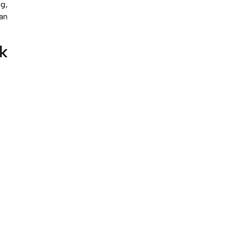
g,
tan
k