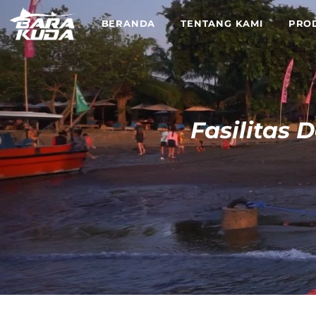
BERANDA
TENTANG KAMI
PRO
Fasilitas