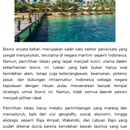
Bisnis wisata bahari merupakan salah satu sektor pariwisata yang
sangat menjanjikan, terutama di negara maritim seperti Indonesia.
Namun, pemilihan lokasi yang tepat menjadi kunci utama dalam
keberhasilan bisnis ini. Lokasi yang baik bukan hanya soal
keindahan alam, tetapi juga keterjangkauan, keamanan, potensi
pasar, dan dukungan infrastruktur. Indonesia sebagai negara
kepulauan dengan ribuan pulau menawarkan banyak tempat
strategis untuk bisnis ini. Namun, tidak semua daerah pesisir
menjadi pilihan ideal.
Pemilihan lokasi harus melalui pertimbangan yang matang dan
menyeluruh, baik dari sisi geografis, sosial, ekonomi, hingga
ekologis seperti Raja Ampat, Wakatobi, dan Labuan Bajo yang
sudah dikenal dunia karena keindahan bawah lautnya yang luar