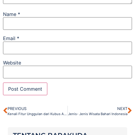
Name
*
Email
*
Website
PREVIOUS
NEXT
Kenali Fitur Unggulan dari Kubus Apung Barakuda Marine
Jenis- Jenis Wisata Bahari Indonesia