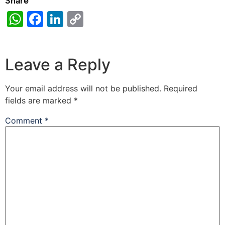
Share
WhatsApp
Facebook
LinkedIn
Copy
Link
Leave a Reply
Your email address will not be published.
Required
fields are marked
*
Comment
*