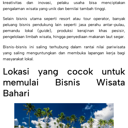
kreativitas dan inovasi, pelaku usaha bisa menciptakan
pengalaman wisata yang unik dan bernilai tambah tinggi.
Selain bisnis utama seperti resort atau tour operator, banyak
peluang bisnis pendukung lain seperti jasa perahu antar-pulau,
pemandu lokal (
guide
), produksi kerajinan khas pesisir,
pengelolaan limbah wisata, hingga penyediaan makanan laut segar.
Bisnis-bisnis ini saling terhubung dalam rantai nilai pariwisata
yang saling menguntungkan dan membuka lapangan kerja bagi
masyarakat lokal.
Lokasi yang cocok untuk
memulai Bisnis Wisata
Bahari