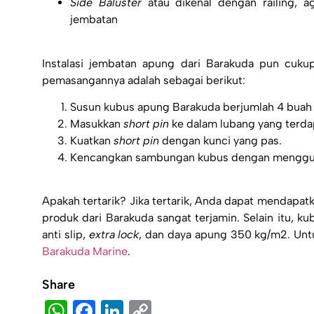
Side Baluster
atau dikenal dengan railing, 
jembatan
Instalasi
jembatan apung
dari Barakuda pun cuku
pemasangannya adalah sebagai berikut:
Susun kubus apung Barakuda berjumlah 4 buah
Masukkan
short pin
ke dalam lubang yang terdap
Kuatkan
short pin
dengan kunci yang pas.
Kencangkan sambungan kubus dengan mengg
Apakah tertarik? Jika tertarik, Anda dapat mendapat
produk dari Barakuda sangat terjamin. Selain itu, k
anti slip,
extra lock
, dan daya apung 350 kg/m2. Un
Barakuda Marine
.
Share
WhatsApp
Facebook
LinkedIn
Copy