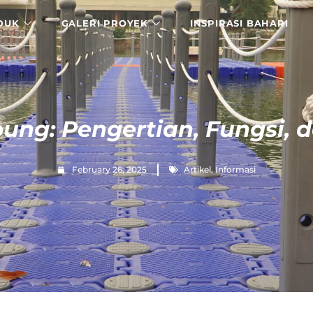
DUK
GALERI PROYEK
INSPIRASI BAHARI
ng: Pengertian, Fungsi, 
February 26, 2025
Artikel
,
Informasi