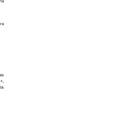
na
ra
as
+,
ik