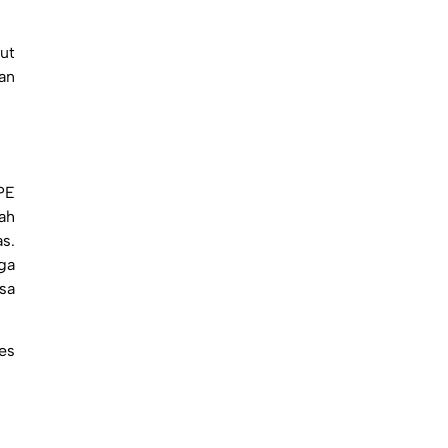
ut
an
PE
ah
s.
ga
sa
es