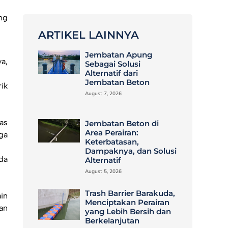
ng
ARTIKEL LAINNYA
Jembatan Apung
a,
Sebagai Solusi
Alternatif dari
Jembatan Beton
ik
August 7, 2026
as
Jembatan Beton di
Area Perairan:
ga
Keterbatasan,
Dampaknya, dan Solusi
da
Alternatif
August 5, 2026
Trash Barrier Barakuda,
in
Menciptakan Perairan
an
yang Lebih Bersih dan
Berkelanjutan