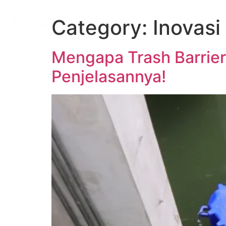
BERANDA
TENTANG KAMI
PRO
Category:
Inovasi
Mengapa Trash Barrier 
Penjelasannya!